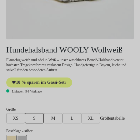
Hundehalsband WOOLY Wollweiß
Flauschig weich und edel in Weiß – unser waschbares Bouclé-Halsband vereint
höchsten Tragekomfort mit zeitlosem Design. Handgefertigt in Bayern, leicht und
stilvoll für den besonderen Auftritt.
10 % sparen im Gassi-Set
↓
Lieferzeit: 5-8 Werktage
auswählen
Größe
Größentabelle
XS
S
M
L
XL
auswählen
Beschläge
- silber