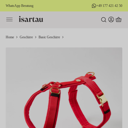
WhatsApp Beratung
+49 177 421 42 50
alt springen
Home
Geschirre
Basic Geschirre