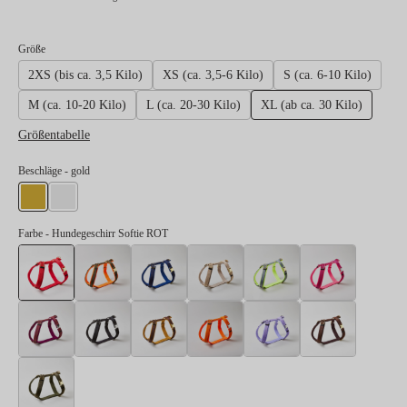
auswählen
Größe
2XS (bis ca. 3,5 Kilo)
XS (ca. 3,5-6 Kilo)
S (ca. 6-10 Kilo)
M (ca. 10-20 Kilo)
L (ca. 20-30 Kilo)
XL (ab ca. 30 Kilo)
Größentabelle
auswählen
Beschläge
- gold
gold
silber
Farbe
- Hundegeschirr Softie ROT
Hundegeschirr Softie ROT
Hundegeschirr Softie NEONORANGE-OLIV
Hundegeschirr Softie DUNKELBLAU
Hundegeschirr Softie BEIGE
Hundegeschirr So
Hundeges
Hundegeschirr Softie BURGUNDER
Hundegeschirr Softie SCHWARZ
Hundegeschirr Softie KARAMELL
Hundegeschirr Softie NEON
Hundegeschirr Sof
Hundeges
Hundegeschirr Softie OLIV