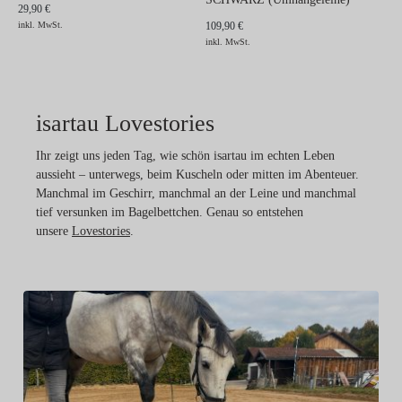
29,90 €
inkl. MwSt.
109,90 €
inkl. MwSt.
isartau Lovestories
Ihr zeigt uns jeden Tag, wie schön isartau im echten Leben
aussieht – unterwegs, beim Kuscheln oder mitten im Abenteuer.
Manchmal im Geschirr, manchmal an der Leine und manchmal
tief versunken im Bagelbettchen. Genau so entstehen
unsere
Lovestories
.
Da