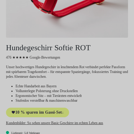
Hundegeschirr Softie ROT
476 ★★★★★ Google-Bewertungen
Unser hochwertiges Hundegeschirr in leuchtendem Rot verbindet perfekte Passform
mit spürbarem Tragekomfort – für entspannte Spaziergänge, fokussiertes Training und
jedes Abenteuer dazwischen.
Echte Handarbeit aus Bayern
Vollunterlegte Polsterung ohne Druckstellen
Ergonomischer Sitz – mit Tierärzten entwickelt
Stufenlos verstellbar & maschinenwaschbar
10 % sparen im Gassi-Set
↓
Kundenbilder:
So sehen unsere Basic Geschirre im echten Leben aus
Lieferzeit: 5-8 Werktage