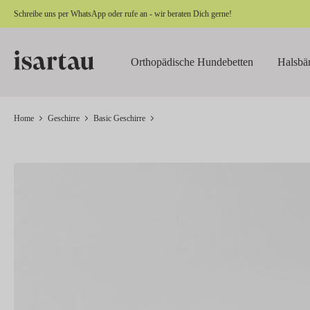
Schreibe uns per
WhatsApp
oder rufe an - wir beraten Dich gerne!
springen
Zur Hauptnavigation springen
Orthopädische Hundebetten
Halsbä
Home
Geschirre
Basic Geschirre