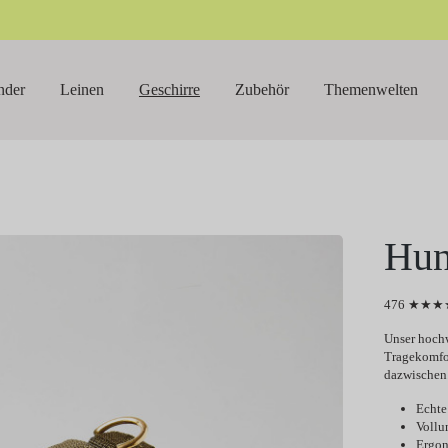
nder
Leinen
Geschirre
Zubehör
Themenwelten
Hun
476 ★★★★
Unser hochw
Tragekomfor
dazwischen
Echte
Vollu
Ergon