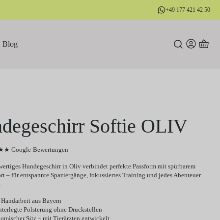
+49 177 421 42 50
Blog
degeschirr Softie OLIV
★ Google-Bewertungen
ertiges Hundegeschirr in Oliv verbindet perfekte Passform mit spürbarem
t – für entspannte Spaziergänge, fokussiertes Training und jedes Abenteuer
.
 Handarbeit aus Bayern
nterlegte Polsterung ohne Druckstellen
omischer Sitz – mit Tierärzten entwickelt