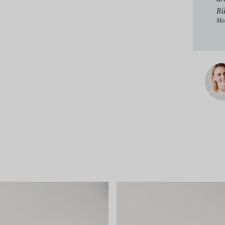
Rü
Mon