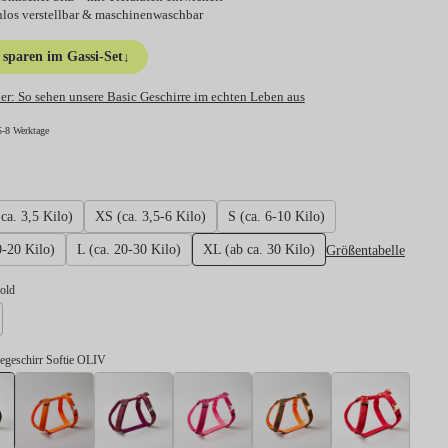
nlos verstellbar & maschinenwaschbar
sparen im Gassi-Set
↓
er:
So sehen unsere Basic Geschirre im echten Leben aus
5-8 Werktage
hlen
ca. 3,5 Kilo)
XS (ca. 3,5-6 Kilo)
S (ca. 6-10 Kilo)
Größentabelle
0-20 Kilo)
L (ca. 20-30 Kilo)
XL (ab ca. 30 Kilo)
swählen
gold
lber
egeschirr Softie OLIV
Hundegeschirr Softie OLIV
Hundegeschirr Softie NEONORANGE
Hundegeschirr Softie BURGUNDER
Hundegeschirr Softie NEONPINK
Hundegeschirr So
Hundeg