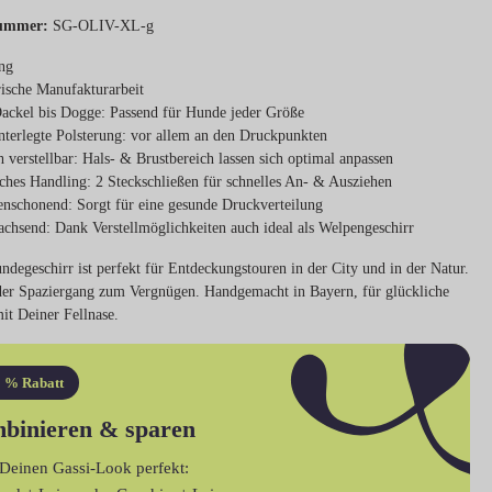
ummer:
SG-OLIV-XL-g
ng
ische
Manufakturarbeit
ackel bis Dogge
: Passend für Hunde jeder Größe
nterlegte Polsterung
: vor allem an den Druckpunkten
h verstellbar
: Hals- & Brustbereich lassen sich optimal anpassen
ches Handling
: 2 Steckschließen für schnelles An- & Ausziehen
enschonend
: Sorgt für eine gesunde Druckverteilung
achsend
: Dank Verstellmöglichkeiten auch ideal als Welpengeschirr
degeschirr ist perfekt für Entdeckungstouren in der City und in der Natur.
der Spaziergang zum Vergnügen. Handgemacht in Bayern, für glückliche
t Deiner Fellnase.
 % Rabatt
binieren & sparen
Deinen Gassi-Look perfekt: