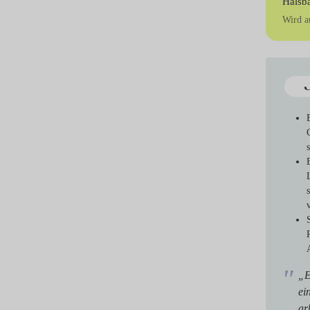
Halsb
Wird a
„E
ei
ar