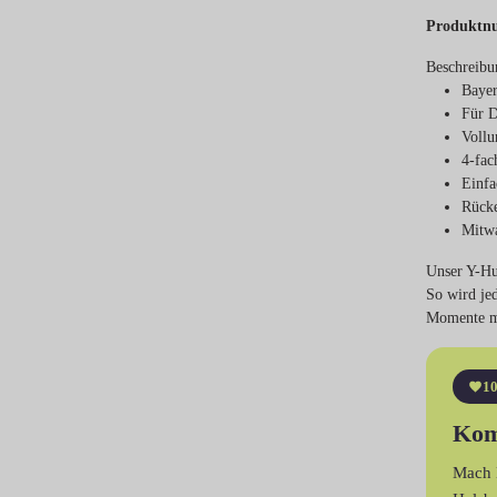
Produktn
Beschreibu
Bayer
Für D
Vollu
4-fac
Einfa
Rück
Mitw
Unser Y-Hun
So wird je
Momente mi
10
Kom
Mach 