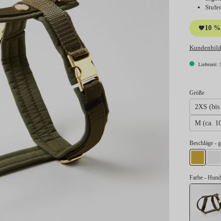
Stufe
10 % 
Kundenbild
Lieferzeit: 
auswä
Größe
2XS (bis 
M (ca. 1
au
Beschläge
- 
gold
si
Farbe
- Hund