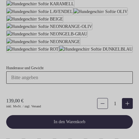
Hundegeschirr Softie KARAMELL
Hundegeschirr Softie LAVENDEL
Hundeg
Hundegeschirr Softie BEIGE
Hundegeschirr Softie 
Hundegeschirr Softie NE
Hundegeschirr Softie NEONO
Hundegeschirr Softie ROT
Hun
Hunderasse und Gewicht
139,00 €
Produkt Anzahl: Gib den gew
inkl. MwSt. / zzgl. Versand
In den Warenkorb