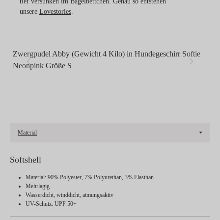
tief versunken im Bagelbettchen. Genau so entstehen
unsere
Lovestories
.
Zwergpudel Abby (Gewicht 4 Kilo) in Hundegeschirr Softie
L
Neonpink Größe S
Material
Softshell
Material: 90% Polyester, 7% Polyurethan, 3% Elasthan
Mehrlagig
Wasserdicht, winddicht, atmungsaktiv
UV-Schutz: UPF 50+