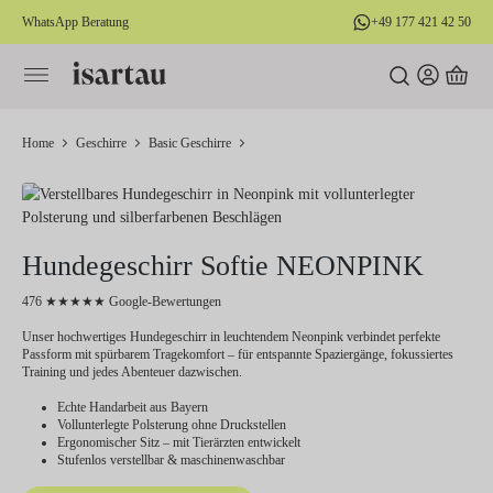
WhatsApp Beratung
+49 177 421 42 50
alt springen
Home
Geschirre
Basic Geschirre
Hundegeschirr Softie NEONPINK
476 ★★★★★ Google-Bewertungen
Unser hochwertiges Hundegeschirr in leuchtendem Neonpink verbindet perfekte
Passform mit spürbarem Tragekomfort – für entspannte Spaziergänge, fokussiertes
Training und jedes Abenteuer dazwischen.
Echte Handarbeit aus Bayern
Vollunterlegte Polsterung ohne Druckstellen
Ergonomischer Sitz – mit Tierärzten entwickelt
Stufenlos verstellbar & maschinenwaschbar