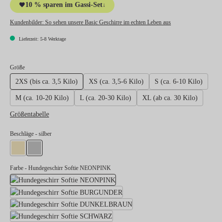
10 % sparen im Gassi-Set
↓
Kundenbilder:
So sehen unsere Basic Geschirre im echten Leben aus
Lieferzeit: 5-8 Werktage
auswählen
Größe
2XS (bis ca. 3,5 Kilo)
XS (ca. 3,5-6 Kilo)
S (ca. 6-10 Kilo)
M (ca. 10-20 Kilo)
L (ca. 20-30 Kilo)
XL (ab ca. 30 Kilo)
Größentabelle
auswählen
Beschläge
- silber
gold
silber
Farbe
- Hundegeschirr Softie NEONPINK
Hundegeschirr Softie NEONPINK
Hundegeschirr Softie BURGUND
Hundegeschirr Softie DUNK
Hundegeschirr Softie SCHWARZ