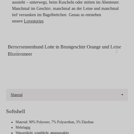
aussieht – unterwegs, beim Kuscheln oder mitten im Abenteuer.
Manchmal im Geschirr, manchmal an der Leine und manchmal
tief versunken im Bagelbettchen. Genau so entstehen
unsere
Lovestories
.
Bernersennenhund Lotte in Brustgeschirr Orange und Leine
Z
Blumenmeer
mi
Material
Softshell
Material: 90% Polyester, 7% Polyurethan, 3% Elasthan
Mehrlagig
Wasserdicht, winddicht, atmungsaktiv