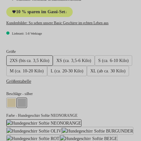
10 % sparen im Gassi-Set
↓
Kundenbilder:
So sehen unsere Basic Geschirre im echten Leben aus
Lieferzeit: 5-8 Werktage
auswählen
Größe
2XS (bis ca. 3,5 Kilo)
XS (ca. 3,5-6 Kilo)
S (ca. 6-10 Kilo)
M (ca. 10-20 Kilo)
L (ca. 20-30 Kilo)
XL (ab ca. 30 Kilo)
Größentabelle
auswählen
Beschläge
- silber
gold
silber
Farbe
- Hundegeschirr Softie NEONORANGE
Hundegeschirr Softie NEONO
Hundegeschirr Softie OLIV
Hun
Hundegeschirr Softie ROT
Hundegeschi