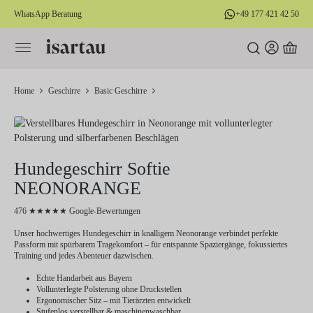
WhatsApp Beratung
+49 177 421 42 50
alt springen
Home
Geschirre
Basic Geschirre
Hundegeschirr Softie
NEONORANGE
476 ★★★★★ Google-Bewertungen
Unser hochwertiges Hundegeschirr in knalligem Neonorange verbindet perfekte
Passform mit spürbarem Tragekomfort – für entspannte Spaziergänge, fokussiertes
Training und jedes Abenteuer dazwischen.
Echte Handarbeit aus Bayern
Vollunterlegte Polsterung ohne Druckstellen
Ergonomischer Sitz – mit Tierärzten entwickelt
Stufenlos verstellbar & maschinenwaschbar