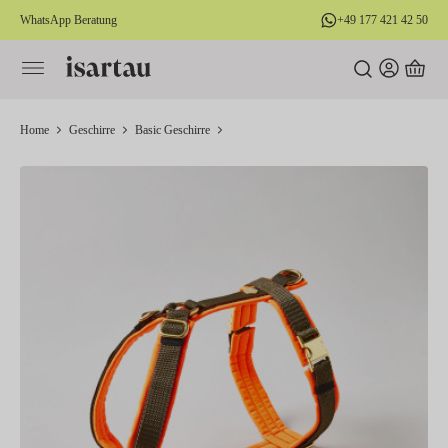
WhatsApp Beratung
+49 177 421 42 50
alt springen
Home
Geschirre
Basic Geschirre