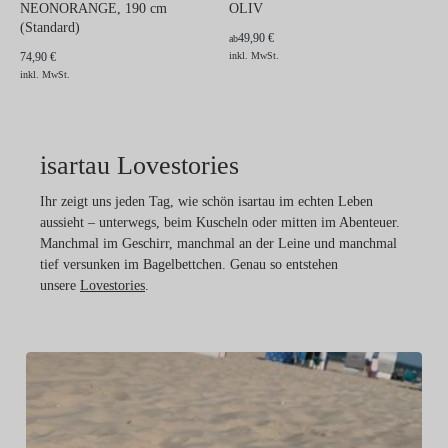
NEONORANGE, 190 cm
OLIV
(Standard)
49,90 €
ab
74,90 €
inkl. MwSt.
inkl. MwSt.
isartau Lovestories
Ihr zeigt uns jeden Tag, wie schön isartau im echten Leben
aussieht – unterwegs, beim Kuscheln oder mitten im Abenteuer.
Manchmal im Geschirr, manchmal an der Leine und manchmal
tief versunken im Bagelbettchen. Genau so entstehen
unsere
Lovestories
.
Vi