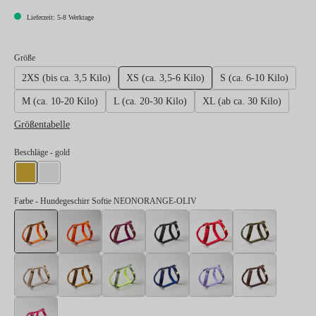
Lieferzeit: 5-8 Werktage
auswählen
Größe
2XS (bis ca. 3,5 Kilo)
XS (ca. 3,5-6 Kilo)
S (ca. 6-10 Kilo)
M (ca. 10-20 Kilo)
L (ca. 20-30 Kilo)
XL (ab ca. 30 Kilo)
Größentabelle
auswählen
Beschläge
- gold
gold
silber
Farbe
- Hundegeschirr Softie NEONORANGE-OLIV
Hundegeschirr Softie NEONORANGE-OLIV
Hundegeschirr Softie NEONORANGE
Hundegeschirr Softie BURGUNDER
Hundegeschirr Softie SCHWA
Hundegeschirr Soft
Hundegesc
Hundegeschirr Softie BEIGE
Hundegeschirr Softie KARAMELL
Hundegeschirr Softie NEONGELB-GRAU
Hundegeschirr Softie DUNK
Hundegeschirr Sof
Hundeges
Hundegeschirr Softie NEONPINK