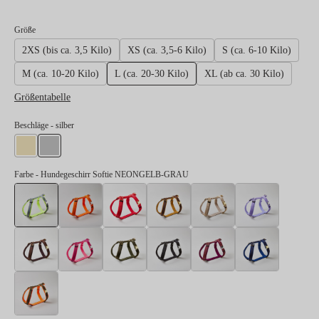
auswählen
Größe
2XS (bis ca. 3,5 Kilo)
XS (ca. 3,5-6 Kilo)
S (ca. 6-10 Kilo)
M (ca. 10-20 Kilo)
L (ca. 20-30 Kilo)
XL (ab ca. 30 Kilo)
Größentabelle
auswählen
Beschläge
- silber
gold
silber
Farbe
- Hundegeschirr Softie NEONGELB-GRAU
Hundegeschirr Softie NEONGELB-GRAU
Hundegeschirr Softie NEONORANGE
Hundegeschirr Softie ROT
Hundegeschirr Softie KARAM
Hundegeschirr Soft
Hundeges
Hundegeschirr Softie DUNKELBRAUN
Hundegeschirr Softie NEONPINK
Hundegeschirr Softie OLIV
Hundegeschirr Softie SCHWA
Hundegeschirr Sof
Hundeges
Hundegeschirr Softie NEONORANGE-OLIV