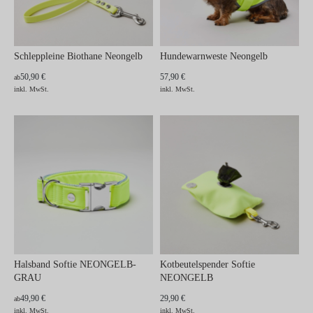
Schleppleine Biothane Neongelb
Hundewarnweste Neongelb
50,90 €
57,90 €
ab
inkl. MwSt.
inkl. MwSt.
Halsband Softie NEONGELB-
Kotbeutelspender Softie
GRAU
NEONGELB
49,90 €
29,90 €
ab
inkl. MwSt.
inkl. MwSt.