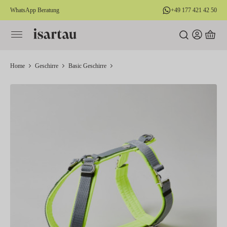
WhatsApp Beratung
+49 177 421 42 50
alt springen
Home
Geschirre
Basic Geschirre