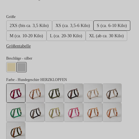
auswählen
Größe
2XS (bis ca. 3,5 Kilo)
XS (ca. 3,5-6 Kilo)
S (ca. 6-10 Kilo)
M (ca. 10-20 Kilo)
L (ca. 20-30 Kilo)
XL (ab ca. 30 Kilo)
Größentabelle
auswählen
Beschläge
- silber
gold
silber
Farbe
- Hundegeschirr HERZKLOPFEN
Hundegeschirr HERZKLOPFEN
Hundegeschirr BLUMENMEER
Hundegeschirr ENTDECKER
Hundegeschirr FLANEUR
Hundegeschirr GO
Hundeges
Hundegeschirr SALTY
Hundegeschirr STADTGEFLÜSTER
Hundegeschirr SUNNY
Hundegeschirr SWEETY
Hundegeschirr TÄ
Hundege
Hundegeschirr WELLENBRECHER