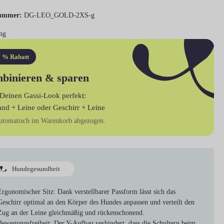
ummer:
DG-LEO_GOLD-2XS-g
ng
 % Rabatt
binieren & sparen
Deinen Gassi-Look perfekt:
and + Leine
oder
Geschirr + Leine
utomatisch im Warenkorb abgezogen.
Hundegesundheit
Ergonomischer Sitz:
Dank verstellbarer Passform lässt sich das
Geschirr optimal an den Körper des Hundes anpassen und verteilt den
Zug an der Leine gleichmäßig und rückenschonend.
Bewegungsfreiheit:
Der Y-Aufbau verhindert, dass die Schultern beim