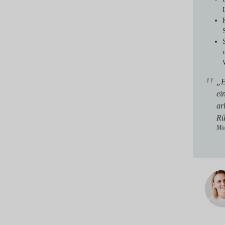
„E
ei
ar
Rü
Mon