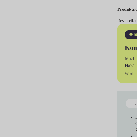
Produktn
Beschreibu
10
Kom
Mach 
Halsb
Wird a