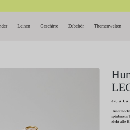
nder
Leinen
Geschirre
Zubehör
Themenwelten
Hun
LE
476 ★★★★
Unser hochw
spürbarem T
zieht alle B