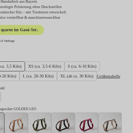
 Handarbeit aus Bayern
nterlegte Polsterung ohne Druckstellen
omischer Sitz – mit Tierärzten entwickelt
nlos verstellbar & maschinenwaschbar
sparen im Gassi-Set
↓
5-8 Werktage
hlen
ca. 3,5 Kilo)
XS (ca. 3,5-6 Kilo)
S (ca. 6-10 Kilo)
Größentabelle
0-20 Kilo)
L (ca. 20-30 Kilo)
XL (ab ca. 30 Kilo)
swählen
gold
lber
degeschirr GOLDEN LEO
Hundegeschirr GOLDEN LEO
Hundegeschirr BLUMENMEER
Hundegeschirr ENTDECKER
Hundegeschirr FLANEUR
Hundegeschirr H
Hundeg