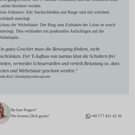
Laufen blockiert werden.
Kein Scheuern: Alle
Steckschließen und Ringe sind mit weichem
Softshell unterlegt.
Schutz der Wirbelsäule:
Der Ring zum Einhaken der Leine ist weich
unterlegt. Dies verhindert ein punktuelles Aufschlagen auf die
Wirbelsäule.
in gutes Geschirr muss die Bewegung fördern, nicht
nschränken. Der Y-Aufbau von isartau lässt die Schultern frei
beiten, vermeidet Scheuerstellen und verteilt Belastung so, dass
cken und Wirbelsäule geschont werden.“
ika Karl, Hundephysiotherapeutin
Du hast Fragen?
Wir beraten Dich gerne!
+49 177 421 42 50