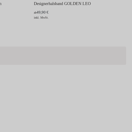
m
Designerhalsband GOLDEN LEO
49,90 €
ab
inkl. MwSt.