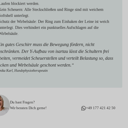
Laufen blockiert werden.
Kein Scheuern: Alle
Steckschließen und Ringe sind mit weichem
Softshell unterlegt.
Schutz der Wirbelsäule:
Der Ring zum Einhaken der Leine ist weich
unterlegt. Dies verhindert ein punktuelles Aufschlagen auf die
Wirbelsäule.
in gutes Geschirr muss die Bewegung fördern, nicht
nschränken. Der Y-Aufbau von isartau lässt die Schultern frei
beiten, vermeidet Scheuerstellen und verteilt Belastung so, dass
cken und Wirbelsäule geschont werden.“
ika Karl, Hundephysiotherapeutin
Du hast Fragen?
Wir beraten Dich gerne!
+49 177 421 42 50