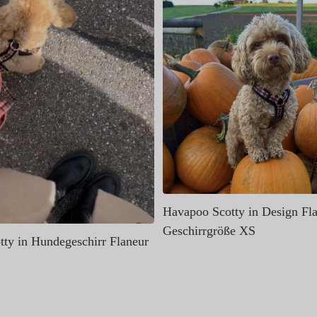
Havapoo Scotty in Design Fla
Geschirrgröße XS
ty in Hundegeschirr Flaneur