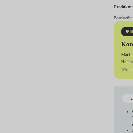
Produktn
Beschreibu
10
Kom
Mach 
Halsb
Wird a