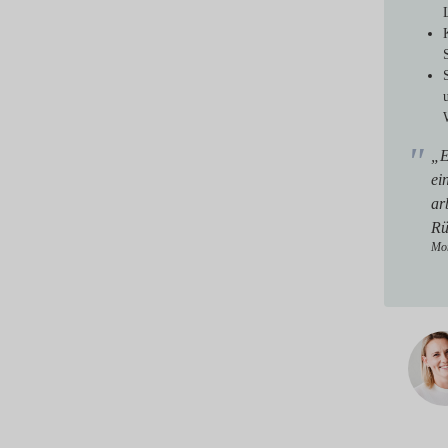
„E
ei
ar
Rü
Mon