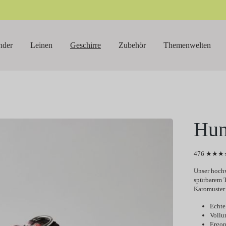
nder
Leinen
Geschirre
Zubehör
Themenwelten
Hun
476 ★★★★
Unser hochw
spürbarem T
Karomuster 
Echte
Vollu
Ergon