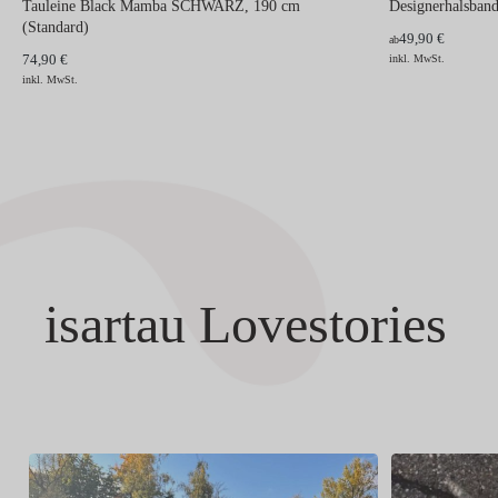
Tauleine Black Mamba SCHWARZ, 190 cm
Designerhalsb
(Standard)
49,90 €
ab
74,90 €
inkl. MwSt.
inkl. MwSt.
isartau Lovestories