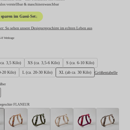
nlos verstellbar & maschinenwaschbar
sparen im Gassi-Set
↓
er:
So sehen unsere Designergeschirre im echten Leben aus
5-8 Werktage
hlen
ca. 3,5 Kilo)
XS (ca. 3,5-6 Kilo)
S (ca. 6-10 Kilo)
Größentabelle
0-20 Kilo)
L (ca. 20-30 Kilo)
XL (ab ca. 30 Kilo)
swählen
ilber
lber
degeschirr FLANEUR
Hundegeschirr FLANEUR
Hundegeschirr BLUMENMEER
Hundegeschirr ENTDECKER
Hundegeschirr GOLDEN LEO
Hundegeschirr H
Hundeg