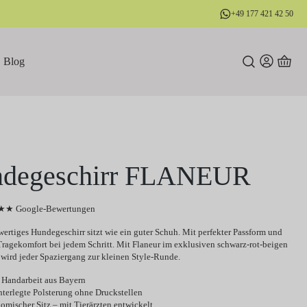
+49 177 421 42 50
Blog
degeschirr FLANEUR
★ Google-Bewertungen
ertiges Hundegeschirr sitzt wie ein guter Schuh. Mit perfekter Passform und
ragekomfort bei jedem Schritt. Mit Flaneur im exklusiven schwarz-rot-beigen
wird jeder Spaziergang zur kleinen Style-Runde.
 Handarbeit aus Bayern
nterlegte Polsterung ohne Druckstellen
omischer Sitz – mit Tierärzten entwickelt