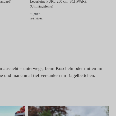
andard)
Lederleine PURE 250 cm, SCHWARZ
(Umhängeleine)
89,90 €
inkl. MwSt.
en aussieht – unterwegs, beim Kuscheln oder mitten im
e und manchmal tief versunken im Bagelbettchen.
D