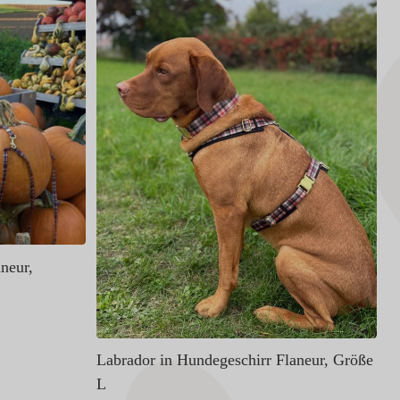
H
S
neur,
Labrador in Hundegeschirr Flaneur, Größe
L