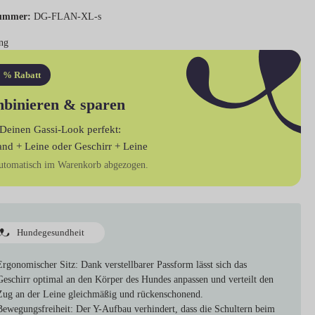
ummer:
DG-FLAN-XL-s
ng
 % Rabatt
binieren & sparen
Deinen Gassi-Look perfekt:
and + Leine
oder
Geschirr + Leine
utomatisch im Warenkorb abgezogen.
Hundegesundheit
Ergonomischer Sitz:
Dank verstellbarer Passform lässt sich das
Geschirr optimal an den Körper des Hundes anpassen und verteilt den
Zug an der Leine gleichmäßig und rückenschonend.
Bewegungsfreiheit:
Der Y-Aufbau verhindert, dass die Schultern beim