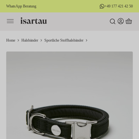
WhatsApp Beratung
+49 177 421 42 50
alt springen
Home
Halsbänder
Sportliche Stoffhalsbänder