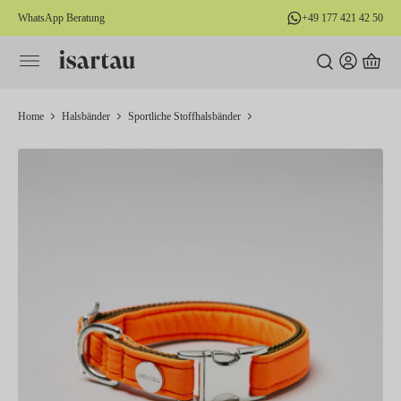
WhatsApp Beratung
+49 177 421 42 50
alt springen
Home
Halsbänder
Sportliche Stoffhalsbänder