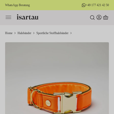
WhatsApp Beratung
+49 177 421 42 50
alt springen
Home
Halsbänder
Sportliche Stoffhalsbänder