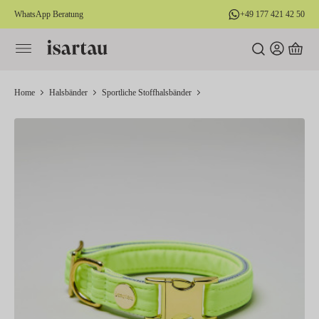
WhatsApp Beratung
+49 177 421 42 50
alt springen
Home
Halsbänder
Sportliche Stoffhalsbänder