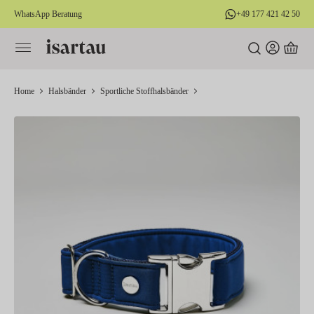
WhatsApp Beratung
+49 177 421 42 50
alt springen
Home
Halsbänder
Sportliche Stoffhalsbänder