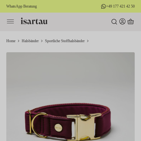
WhatsApp Beratung
+49 177 421 42 50
alt springen
Home
Halsbänder
Sportliche Stoffhalsbänder