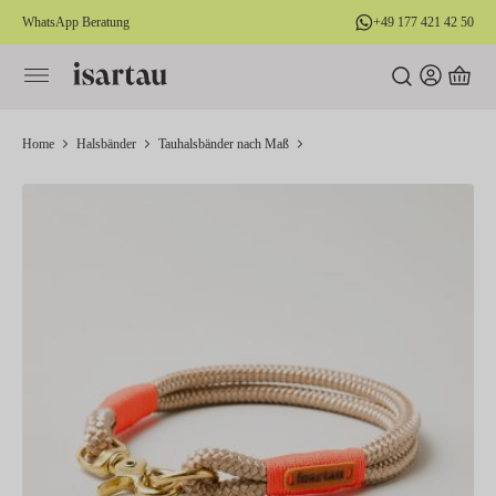
WhatsApp Beratung
+49 177 421 42 50
alt springen
Home
Halsbänder
Tauhalsbänder nach Maß