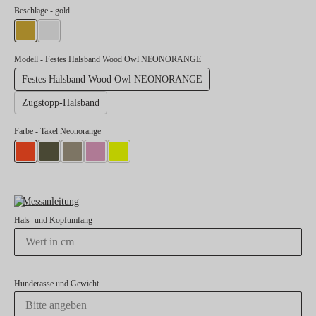
auswählen
Beschläge
- gold
gold
silber
Modell
- Festes Halsband Wood Owl NEONORANGE
Festes Halsband Wood Owl NEONORANGE
Zugstopp-Halsband
Farbe
- Takel Neonorange
Takel Neonorange
Takel Oliv
Takel Sand
Takel Rose
Takel Neongelb
Messanleitung
Hals- und Kopfumfang
Hunderasse und Gewicht