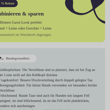
 % Rabatt
binieren & sparen
Deinen Gassi-Look perfekt:
and + Leine
oder
Geschirr + Leine
utomatisch im Warenkorb abgezogen.
Hundegesundheit
Kehlkopfschutz
: Die Verschlüsse sind so platziert, dass sie bei Zug an
der Leine nicht auf den Kehlkopf drücken.
Tragekomfort
: Bessere Druckverteilung durch doppelt gelegtes Tau.
Bewegungsfreiheit
: Für kleine Hunde verwenden wir besonders leichte
Verschlüsse.
Fellschonend
: Runde Taue sind auch für Hunden mit langem Fell
geeignet; sie sind fellschonend, da sie das Fell nicht plattdrücken,
sondern sich anschmiegen.