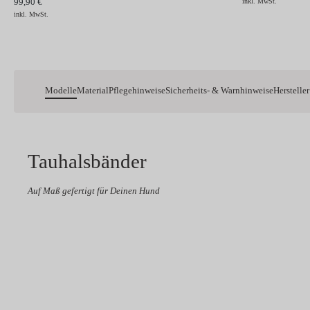
99,90 €
inkl. MwSt.
inkl. MwSt.
Modelle
Material
Pflegehinweise
Sicherheits- & Warnhinweise
Hersteller
Tauhalsbänder
Auf Maß gefertigt für Deinen Hund