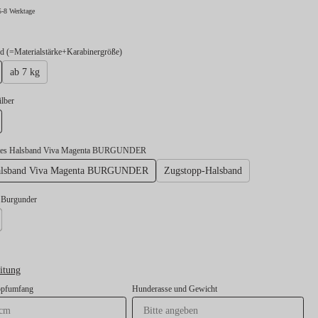
5-8 Werktage
auswählen
 (=Materialstärke+Karabinergröße)
ab 7 kg
swählen
ilber
lber
stes Halsband Viva Magenta BURGUNDER
Halsband Viva Magenta BURGUNDER
Zugstopp-Halsband
l Burgunder
under
 Oliv
itung
opfumfang
Hunderasse und Gewicht