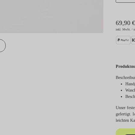
69,90 
inkl. MwSt. / z
Produktn
Beschreibu
Handg
Wasch
Besch
Unser feste
gefertigt.
leichten K