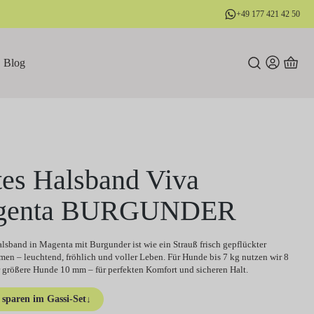
+49 177 421 42 50
Blog
tes Halsband Viva
genta BURGUNDER
lsband in Magenta mit Burgunder ist wie ein Strauß frisch gepflückter
n – leuchtend, fröhlich und voller Leben. Für Hunde bis 7 kg nutzen wir 8
 größere Hunde 10 mm – für perfekten Komfort und sicheren Halt.
sparen im Gassi-Set
↓