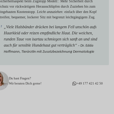
Sicherheitsaspekt beim Zugstopp Modell:
: Mehr Sicherheit durch
Schutz vor rückwärtigem Herausschlüpfen durch Zuziehen bis zum
eingebauten Knotenstopp.
Leicht anzuziehen
: einfach über den Kopf
streifen; bequemer, lockerer Sitz mit begrenzt leichtgängigem Zug.
„Viele Halsbänder drücken bei langem Fell unschön aufs
Haarkleid oder reizen empfindliche Haut. Die weichen,
runden Taue von isartau schmiegen sich sanft an und sind
auch für sensible Hundehaut gut verträglich“ -
Dr. Edda
Hoffmann, Tierärztin mit Zusatzbezeichnung Dermatologie
Du hast Fragen?
Wir beraten Dich gerne!
+49 177 421 42 50