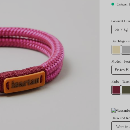
Lieferzeit: 
Gewicht Hund
bis 7 kg
au
Beschläge
- s
gold
si
Modell
- Fe
Festes 
Farbe
- Take
Takel Burg
Takel
Messanle
Hals- und K