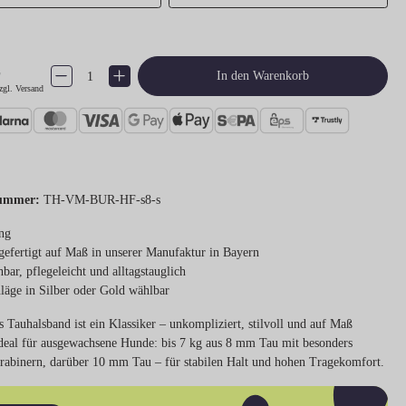
€
Produkt Anzahl: Gib den gewünschten Wert ein oder benutze die Schaltflächen um 
In den Warenkorb
zgl. Versand
ummer:
TH-VM-BUR-HF-s8-s
ng
efertigt auf Maß in unserer Manufaktur in Bayern
bar, pflegeleicht und alltagstauglich
läge in Silber oder Gold wählbar
s Tauhalsband ist ein Klassiker – unkompliziert, stilvoll und auf Maß
 Ideal für ausgewachsene Hunde: bis 7 kg aus 8 mm Tau mit besonders
arabinern, darüber 10 mm Tau – für stabilen Halt und hohen Tragekomfort.