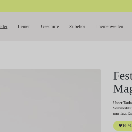
nder
Leinen
Geschirre
Zubehör
Themenwelten
Fes
Ma
Unser Tauha
Sommerblume
mm Tau, für
10 % 