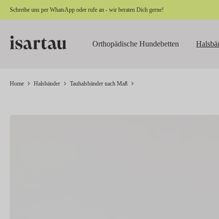
Schreibe uns per
WhatsApp
oder rufe an - wir beraten Dich gerne!
springen
Zur Hauptnavigation springen
Orthopädische Hundebetten
Halsbä
Home
Halsbänder
Tauhalsbänder nach Maß