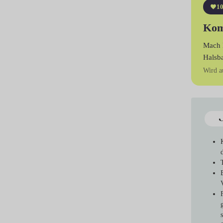
10
Kom
Mach 
Halsb
Wird a