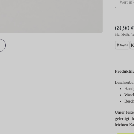
69,90 
inkl. MwSt. / z
Produktn
Beschreibu
Handg
Wasch
Besch
Unser feste
gefertigt.
leichten K