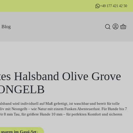
+49 177 421 42 50
Blog
tes Halsband Olive Grove
ONGELB
lsband wird individuell auf Maß gefertigt, ist waschbar und bereit für tolle
liv mit Neongelb – wie Natur mit einem Funken Abenteuerlust. Für Hunde bis 7
ir 8 mm Tau, für größere Hunde 10 mm – für perfekten Komfort und sicheren
sparen im Gassi-Set
↓