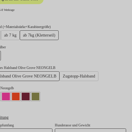
5-8 Werktage
auswählen
 (=Materialstärke+Karabinergröße)
ab 7 kg
ab 7kg (Kletterseil)
swählen
ilber
lber
stes Halsband Olive Grove NEONGELB
Halsband Olive Grove NEONGELB
Zugstopp-Halsband
l Neongelb
gelb
l Gold
Takel Neonpink
Takel Neonorange
Takel Burgunder
Takel Moos
itung
opfumfang
Hunderasse und Gewicht