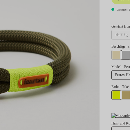
Lieferzeit: 
Gewicht Hund
bis 7 kg
au
Beschläge
- s
gold
si
Modell
- Fe
Festes 
Farbe
- Take
Takel Neon
Take
Messanle
Hals- und K