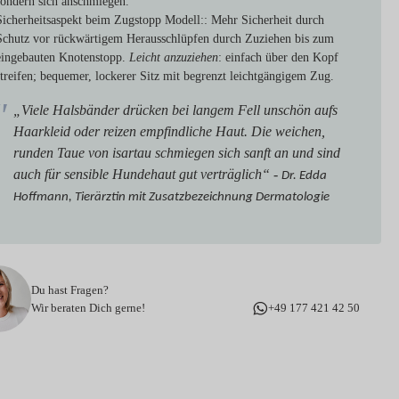
sondern sich anschmiegen.
Sicherheitsaspekt beim Zugstopp Modell:
: Mehr Sicherheit durch
Schutz vor rückwärtigem Herausschlüpfen durch Zuziehen bis zum
eingebauten Knotenstopp.
Leicht anzuziehen
: einfach über den Kopf
streifen; bequemer, lockerer Sitz mit begrenzt leichtgängigem Zug.
„Viele Halsbänder drücken bei langem Fell unschön aufs
Haarkleid oder reizen empfindliche Haut. Die weichen,
runden Taue von isartau schmiegen sich sanft an und sind
auch für sensible Hundehaut gut verträglich“ -
Dr. Edda
Hoffmann, Tierärztin mit Zusatzbezeichnung Dermatologie
Du hast Fragen?
Wir beraten Dich gerne!
+49 177 421 42 50