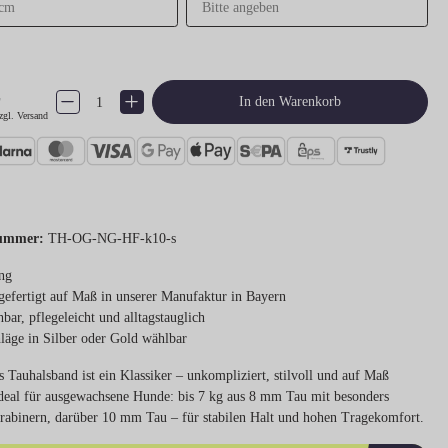
€
Produkt Anzahl: Gib den gewünschten Wert ein oder benutze die Schaltflächen um 
In den Warenkorb
zgl. Versand
ummer:
TH-OG-NG-HF-k10-s
ng
efertigt auf Maß in unserer Manufaktur in Bayern
bar, pflegeleicht und alltagstauglich
läge in Silber oder Gold wählbar
s Tauhalsband ist ein Klassiker – unkompliziert, stilvoll und auf Maß
 Ideal für ausgewachsene Hunde: bis 7 kg aus 8 mm Tau mit besonders
arabinern, darüber 10 mm Tau – für stabilen Halt und hohen Tragekomfort.