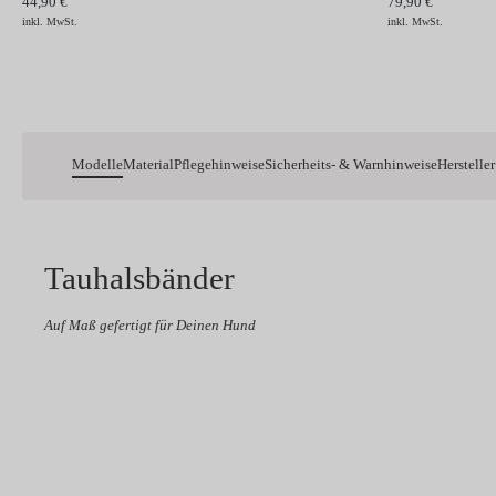
44,90 €
79,90 €
inkl. MwSt.
inkl. MwSt.
Modelle
Material
Pflegehinweise
Sicherheits- & Warnhinweise
Hersteller
Tauhalsbänder
Auf Maß gefertigt für Deinen Hund