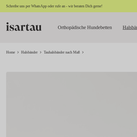
Schreibe uns per
WhatsApp
oder rufe an - wir beraten Dich gerne!
springen
Zur Hauptnavigation springen
Orthopädische Hundebetten
Halsbä
Home
Halsbänder
Tauhalsbänder nach Maß