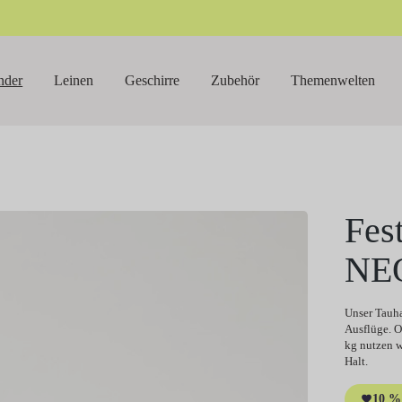
nder
Leinen
Geschirre
Zubehör
Themenwelten
Fes
NE
Unser Tauha
Ausflüge. O
kg nutzen w
Halt.
10 % 