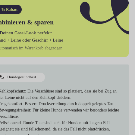
 % Rabatt
binieren & sparen
Deinen Gassi-Look perfekt:
and + Leine
oder
Geschirr + Leine
utomatisch im Warenkorb abgezogen.
Hundegesundheit
Kehlkopfschutz
: Die Verschlüsse sind so platziert, dass sie bei Zug an
der Leine nicht auf den Kehlkopf drücken.
Tragekomfort
: Bessere Druckverteilung durch doppelt gelegtes Tau.
Bewegungsfreiheit
: Für kleine Hunde verwenden wir besonders leichte
Verschlüsse.
Fellschonend
: Runde Taue sind auch für Hunden mit langem Fell
geeignet; sie sind fellschonend, da sie das Fell nicht plattdrücken,