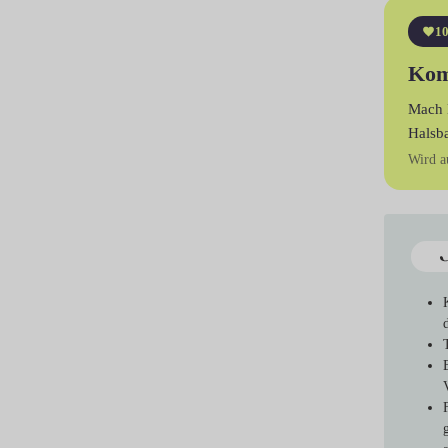
10
Kom
Mach 
Halsb
Wird a