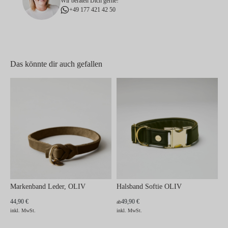
Wir beraten Dich gerne!
+49 177 421 42 50
Das könnte dir auch gefallen
Markenband Leder, OLIV
Halsband Softie OLIV
44,90 €
49,90 €
ab
inkl. MwSt.
inkl. MwSt.