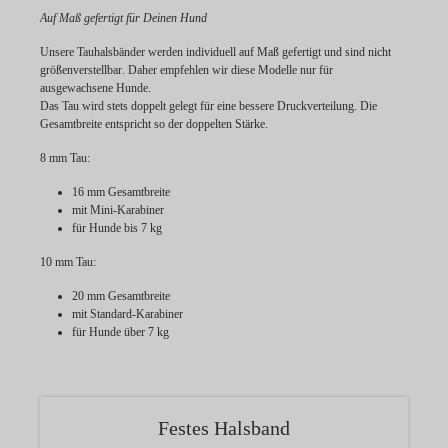
Auf Maß gefertigt für Deinen Hund
Unsere Tauhalsbänder werden individuell
auf Maß gefertigt
und sind
nicht
größenverstellbar
. Daher empfehlen wir diese Modelle nur für
ausgewachsene Hunde.
Das Tau wird stets doppelt gelegt für eine bessere Druckverteilung. Die
Gesamtbreite entspricht so der doppelten Stärke.
8 mm Tau:
16 mm Gesamtbreite
mit Mini-Karabiner
für Hunde bis 7 kg
10 mm Tau:
20 mm Gesamtbreite
mit Standard-Karabiner
für Hunde über 7 kg
Festes Halsband