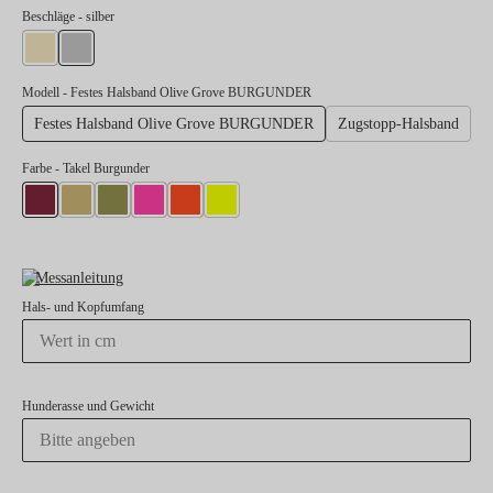
auswählen
Beschläge
- silber
gold
silber
Modell
- Festes Halsband Olive Grove BURGUNDER
Festes Halsband Olive Grove BURGUNDER
Zugstopp-Halsband
Farbe
- Takel Burgunder
Takel Burgunder
Takel Gold
Takel Moos
Takel Neonpink
Takel Neonorange
Takel Neongelb
Messanleitung
Hals- und Kopfumfang
Hunderasse und Gewicht