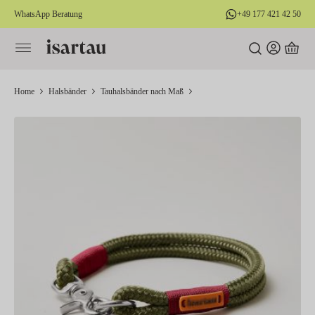
WhatsApp Beratung
+49 177 421 42 50
alt springen
Home
Halsbänder
Tauhalsbänder nach Maß