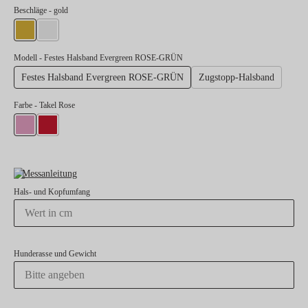
auswählen
Beschläge
- gold
gold
silber
Modell
- Festes Halsband Evergreen ROSE-GRÜN
Festes Halsband Evergreen ROSE-GRÜN
Zugstopp-Halsband
Farbe
- Takel Rose
Takel Rose
Takel Rot
Messanleitung
Hals- und Kopfumfang
Hunderasse und Gewicht