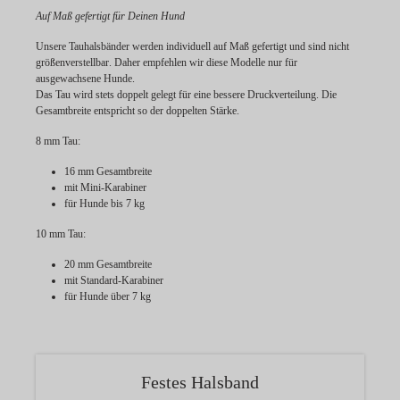
Auf Maß gefertigt für Deinen Hund
Unsere Tauhalsbänder werden individuell
auf Maß gefertigt
und sind
nicht
größenverstellbar
. Daher empfehlen wir diese Modelle nur für
ausgewachsene Hunde.
Das Tau wird stets doppelt gelegt für eine bessere Druckverteilung. Die
Gesamtbreite entspricht so der doppelten Stärke.
8 mm Tau:
16 mm Gesamtbreite
mit Mini-Karabiner
für Hunde bis 7 kg
10 mm Tau:
20 mm Gesamtbreite
mit Standard-Karabiner
für Hunde über 7 kg
Festes Halsband