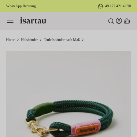
WhatsApp Beratung
+49 177 421 42 50
alt springen
Home
Halsbänder
Tauhalsbänder nach Maß