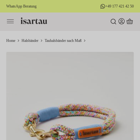
WhatsApp Beratung
+49 177 421 42 50
alt springen
Home
Halsbänder
Tauhalsbänder nach Maß