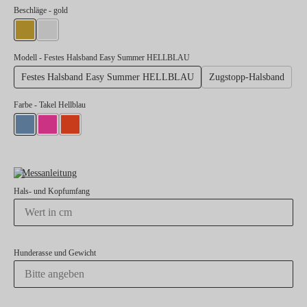
auswählen
Beschläge
- gold
gold
silber
Modell
- Festes Halsband Easy Summer HELLBLAU
Festes Halsband Easy Summer HELLBLAU
Zugstopp-Halsband
Farbe
- Takel Hellblau
Takel Hellblau
Takel Neonpink
Takel Neonorange
Messanleitung
Hals- und Kopfumfang
Hunderasse und Gewicht