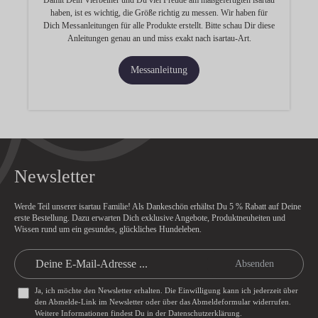
Damit Dein Vierbeiner und Du viel Freude am maßgefertigten isartau
haben, ist es wichtig, die Größe richtig zu messen. Wir haben für
Dich Messanleitungen für alle Produkte erstellt. Bitte schau Dir diese
Anleitungen genau an und miss exakt nach isartau-Art.
Messanleitung
Newsletter
Werde Teil unserer isartau Familie! Als Dankeschön erhältst Du
5 % Rabatt
auf Deine
erste Bestellung. Dazu erwarten Dich exklusive Angebote, Produktneuheiten und
Wissen rund um ein gesundes, glückliches Hundeleben.
Absenden
Ja, ich möchte den Newsletter erhalten. Die Einwilligung kann ich jederzeit über
den Abmelde-Link im Newsletter oder über das
Abmeldeformular
widerrufen.
Weitere Informationen findest Du in der
Datenschutzerklärung
.