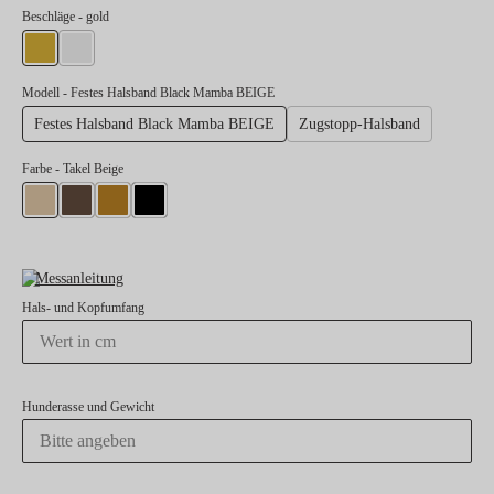
auswählen
Beschläge
- gold
gold
silber
Modell
- Festes Halsband Black Mamba BEIGE
Festes Halsband Black Mamba BEIGE
Zugstopp-Halsband
Farbe
- Takel Beige
Takel Beige
Takel Dunkelbraun
Takel Rostorange
Takel Schwarz
Messanleitung
Hals- und Kopfumfang
Hunderasse und Gewicht