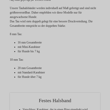
Unsere Tauhalsbänder werden individuell
auf Maß gefertigt
und sind
nicht
größenverstellbar
. Daher empfehlen wir diese Modelle nur für
ausgewachsene Hunde.
Das Tau wird stets doppelt gelegt für eine bessere Druckverteilung. Die
Gesamtbreite entspricht so der doppelten Stärke.
8 mm Tau:
16 mm Gesamtbreite
mit Mini-Karabiner
für Hunde bis 7 kg
10 mm Tau:
20 mm Gesamtbreite
mit Standard-Karabiner
für Hunde über 7 kg
Festes Halsband
Verschluss:
Karabiner, der in einen Ring eingehakt wird.