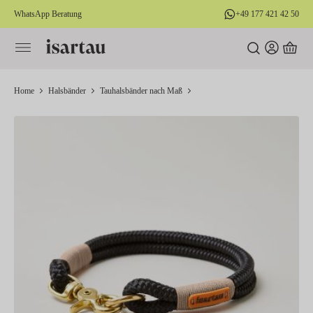
WhatsApp Beratung
+49 177 421 42 50
alt springen
Home
Halsbänder
Tauhalsbänder nach Maß