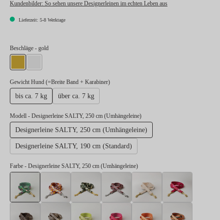
Kundenbilder:
So sehen unsere Designerleinen im echten Leben aus
Lieferzeit: 5-8 Werktage
auswählen
Beschläge
- gold
gold
silber
auswählen
Gewicht Hund (=Breite Band + Karabiner)
bis ca. 7 kg
über ca. 7 kg
Modell
- Designerleine SALTY, 250 cm (Umhängeleine)
Designerleine SALTY, 250 cm (Umhängeleine)
Designerleine SALTY, 190 cm (Standard)
Farbe
- Designerleine SALTY, 250 cm (Umhängeleine)
Designerleine SALTY, 250 cm (Umhängeleine)
Designerleine BLUMENMEER, 250 cm (Umhängelei
Designerleine ENTDECKER, 250 cm (Umh
Designerleine FLANEUR, 250 
Designerleine GOL
Designer
Designerleine LEO, 250 cm (Umhängeleine)
Designerleine STADTGEFLÜSTER, 250 cm (Umhäng
Designerleine SUNNY, 250 cm (Umhängel
Designerleine SWEETY, 250 c
Designerleine WAN
Designer