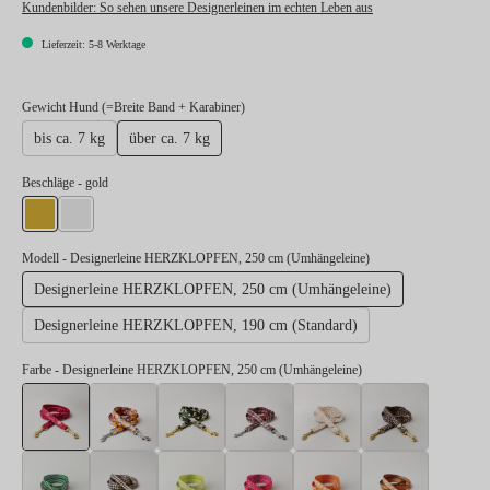
Kundenbilder:
So sehen unsere Designerleinen im echten Leben aus
Lieferzeit: 5-8 Werktage
auswählen
Gewicht Hund (=Breite Band + Karabiner)
bis ca. 7 kg
über ca. 7 kg
auswählen
Beschläge
- gold
gold
silber
Modell
- Designerleine HERZKLOPFEN, 250 cm (Umhängeleine)
Designerleine HERZKLOPFEN, 250 cm (Umhängeleine)
Designerleine HERZKLOPFEN, 190 cm (Standard)
Farbe
- Designerleine HERZKLOPFEN, 250 cm (Umhängeleine)
Designerleine HERZKLOPFEN, 250 cm (Umhängeleine)
Designerleine BLUMENMEER, 250 cm (Umhängelei
Designerleine ENTDECKER, 250 cm (Umh
Designerleine FLANEUR, 250 
Designerleine GOL
Designerl
Designerleine SALTY, 250 cm (Umhängeleine)
Designerleine STADTGEFLÜSTER, 250 cm (Umhäng
Designerleine SUNNY, 250 cm (Umhängel
Designerleine SWEETY, 250 c
Designerleine WAN
Designer