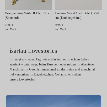
Designerleine WANDLER, 190 cm
Tauleine Wood Owl SAND, 250
(Standard)
cm (Umhängeleine)
74,90 €
79,90 €
inkl. MwSt.
inkl. MwSt.
isartau Lovestories
Ihr zeigt uns jeden Tag, wie schön isartau im echten Leben
aussieht – unterwegs, beim Kuscheln oder mitten im Abenteuer.
Manchmal im Geschirr, manchmal an der Leine und manchmal
tief versunken im Bagelbettchen. Genau so entstehen
unsere
Lovestories
.
Ro