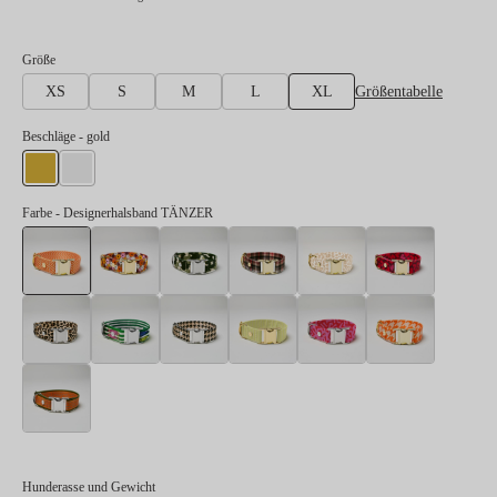
auswählen
Größe
Größentabelle
XS
S
M
L
XL
auswählen
Beschläge
- gold
gold
silber
Farbe
- Designerhalsband TÄNZER
Designerhalsband TÄNZER
Designerhalsband BLUMENMEER
Designerhalsband ENTDECKER
Designerhalsband FLANEUR
Designerhalsband
Designe
Designerhalsband LEO
Designerhalsband SALTY
Designerhalsband STADTGEFLÜSTER
Designerhalsband SUNNY
Designerhalsband 
Designer
Designerhalsband WELLENBRECHER
Hunderasse und Gewicht