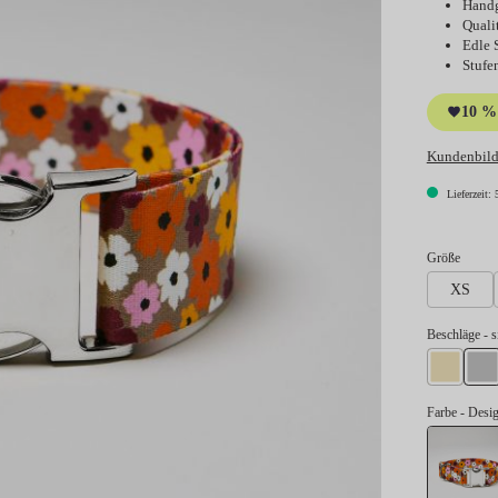
Handg
Quali
Edle 
Stufe
10 % 
Kundenbild
Lieferzeit: 
auswä
Größe
XS
au
Beschläge
- s
gold
si
Farbe
- Des