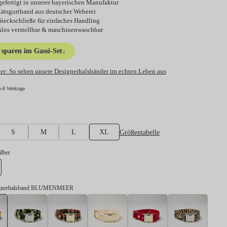
efertigt in unserer bayerischen Manufaktur
tätsgurtband aus deutscher Weberei
Steckschließe für einfaches Handling
nlos verstellbar & maschinenwaschbar
sparen im Gassi-Set
↓
er:
So sehen unsere Designerhalsbänder im echten Leben aus
5-8 Werktage
hlen
Größentabelle
S
M
L
XL
swählen
ilber
lber
ignerhalsband BLUMENMEER
Designerhalsband BLUMENMEER
Designerhalsband ENTDECKER
Designerhalsband FLANEUR
Designerhalsband GOLDEN LEO
Designerhalsband
Design