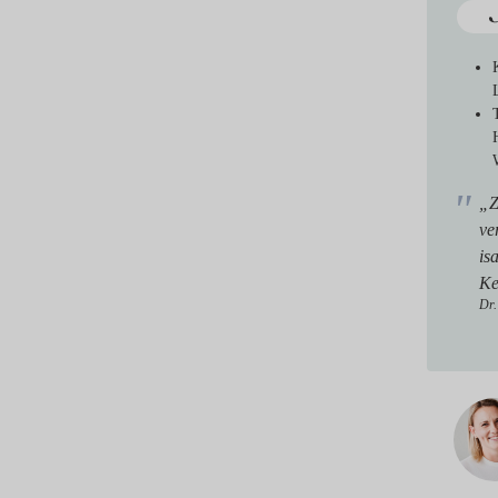
„Z
ve
is
Ke
Dr.