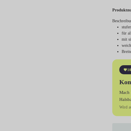
Produktn
Beschreibu
stufe
für a
mit s
weich
Breit
10
Kom
Mach 
Halsb
Wird a