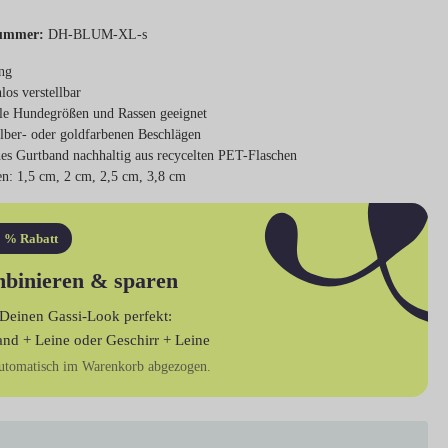
ummer:
DH-BLUM-XL-s
ng
nlos verstellbar
lle Hundegrößen und Rassen geeignet
ilber- oder goldfarbenen Beschlägen
es Gurtband nachhaltig aus recycelten PET-Flaschen
en: 1,5 cm, 2 cm, 2,5 cm, 3,8 cm
 % Rabatt
binieren & sparen
Deinen Gassi-Look perfekt:
and + Leine
oder
Geschirr + Leine
utomatisch im Warenkorb abgezogen.