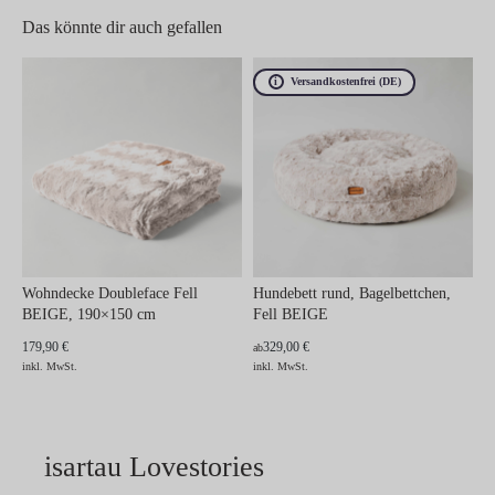
Das könnte dir auch gefallen
Versandkostenfrei (DE)
Wohndecke Doubleface Fell
Hundebett rund, Bagelbettchen,
BEIGE, 190×150 cm
Fell BEIGE
179,90 €
329,00 €
ab
inkl. MwSt.
inkl. MwSt.
isartau Lovestories