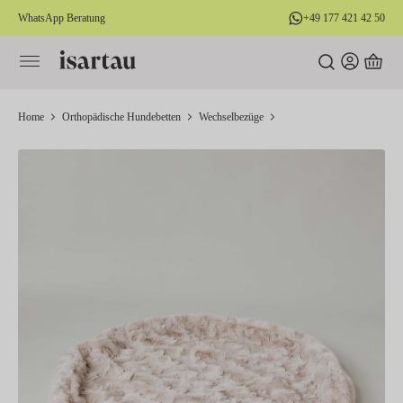
WhatsApp Beratung
+49 177 421 42 50
alt springen
Home
Orthopädische Hundebetten
Wechselbezüge