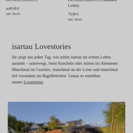
Leine)
49,90 €
ab
inkl. MwSt.
79,90 €
inkl. MwSt.
isartau Lovestories
Ihr zeigt uns jeden Tag, wie schön isartau im echten Leben
aussieht – unterwegs, beim Kuscheln oder mitten im Abenteuer.
Manchmal im Geschirr, manchmal an der Leine und manchmal
tief versunken im Bagelbettchen. Genau so entstehen
unsere
Lovestories
.
Ri
Ka