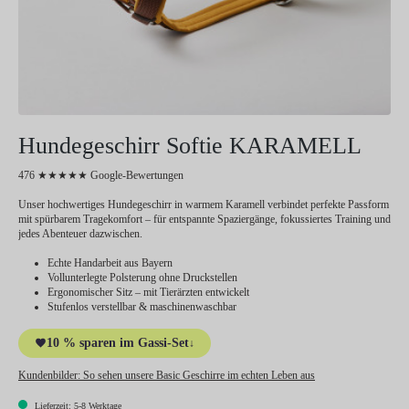
Hundegeschirr Softie KARAMELL
476 ★★★★★ Google-Bewertungen
Unser hochwertiges Hundegeschirr in warmem Karamell verbindet perfekte Passform
mit spürbarem Tragekomfort – für entspannte Spaziergänge, fokussiertes Training und
jedes Abenteuer dazwischen.
Echte Handarbeit aus Bayern
Vollunterlegte Polsterung ohne Druckstellen
Ergonomischer Sitz – mit Tierärzten entwickelt
Stufenlos verstellbar & maschinenwaschbar
10 % sparen im Gassi-Set
↓
Kundenbilder:
So sehen unsere Basic Geschirre im echten Leben aus
Lieferzeit: 5-8 Werktage