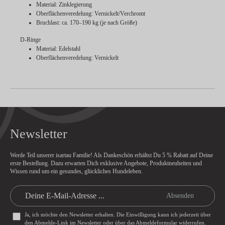
Material: Zinklegierung
Oberflächenveredelung: Vernickelt/Verchromt
Bruchlast: ca. 170–190 kg (je nach Größe)
D-Ringe
Material: Edelstahl
Oberflächenveredelung: Vernickelt
Newsletter
Werde Teil unserer isartau Familie! Als Dankeschön erhältst Du
5 % Rabatt
auf Deine
erste Bestellung. Dazu erwarten Dich exklusive Angebote, Produktneuheiten und
Wissen rund um ein gesundes, glückliches Hundeleben.
Absenden
Ja, ich möchte den Newsletter erhalten. Die Einwilligung kann ich jederzeit über
den Abmelde-Link im Newsletter oder über das
Abmeldeformular
widerrufen.