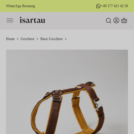
WhatsApp Beratung
+49 177 421 42 50
alt springen
Home
Geschirre
Basic Geschirre