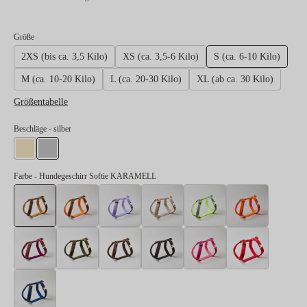
auswählen
Größe
2XS (bis ca. 3,5 Kilo)
XS (ca. 3,5-6 Kilo)
S (ca. 6-10 Kilo)
M (ca. 10-20 Kilo)
L (ca. 20-30 Kilo)
XL (ab ca. 30 Kilo)
Größentabelle
auswählen
Beschläge
- silber
gold
silber
Farbe
- Hundegeschirr Softie KARAMELL
Hundegeschirr Softie KARAMELL
Hundegeschirr Softie NEONORANGE-OLIV
Hundegeschirr Softie LAVENDEL
Hundegeschirr Softie BEIGE
Hundegeschirr So
Hundeges
Hundegeschirr Softie BURGUNDER
Hundegeschirr Softie OLIV
Hundegeschirr Softie DUNKELBRAUN
Hundegeschirr Softie SCHWA
Hundegeschirr Sof
Hundegesc
Hundegeschirr Softie DUNKELBLAU