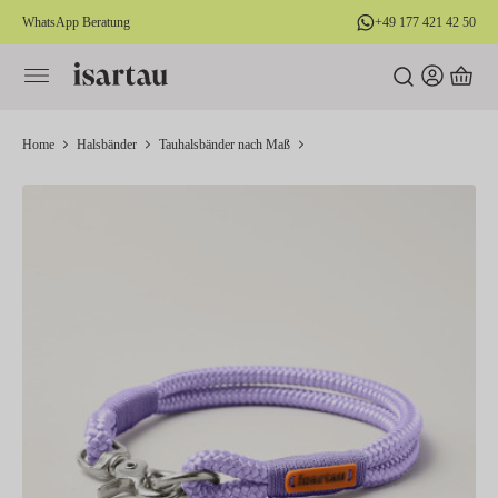
WhatsApp Beratung
+49 177 421 42 50
alt springen
Home
Halsbänder
Tauhalsbänder nach Maß