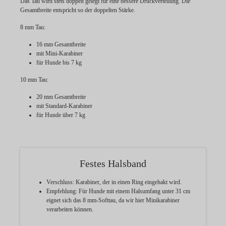
Das Tau wird stets doppelt gelegt für eine bessere Druckverteilung. Die
Gesamtbreite entspricht so der doppelten Stärke.
8 mm Tau:
16 mm Gesamtbreite
mit Mini-Karabiner
für Hunde bis 7 kg
10 mm Tau:
20 mm Gesamtbreite
mit Standard-Karabiner
für Hunde über 7 kg
Festes Halsband
Verschluss:
Karabiner, der in einen Ring eingehakt wird.
Empfehlung:
Für Hunde mit einem Halsumfang unter 31 cm
eignet sich das 8 mm-Softtau, da wir hier Minikarabiner
verarbeiten können.