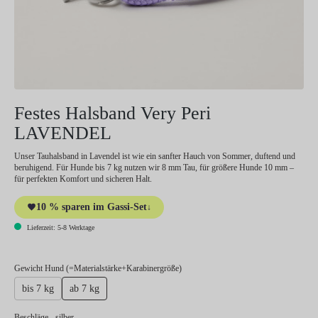
Festes Halsband Very Peri
LAVENDEL
Unser Tauhalsband in Lavendel ist wie ein sanfter Hauch von Sommer, duftend und
beruhigend. Für Hunde bis 7 kg nutzen wir 8 mm Tau, für größere Hunde 10 mm –
für perfekten Komfort und sicheren Halt.
10 % sparen im Gassi-Set
↓
Lieferzeit: 5-8 Werktage
auswählen
Gewicht Hund (=Materialstärke+Karabinergröße)
bis 7 kg
ab 7 kg
auswählen
Beschläge
- silber