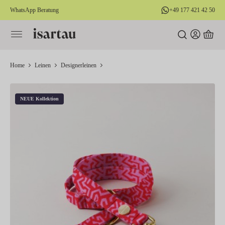
WhatsApp Beratung
+49 177 421 42 50
alt springen
Home
Leinen
Designerleinen
NEUE Kollektion