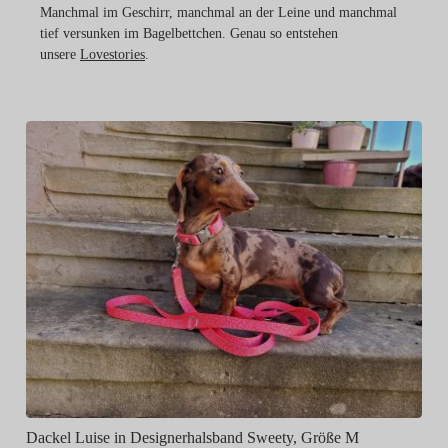
Manchmal im Geschirr, manchmal an der Leine und manchmal
tief versunken im Bagelbettchen. Genau so entstehen
unsere
Lovestories
.
A
Dackel Luise in Designerhalsband Sweety, Größe M