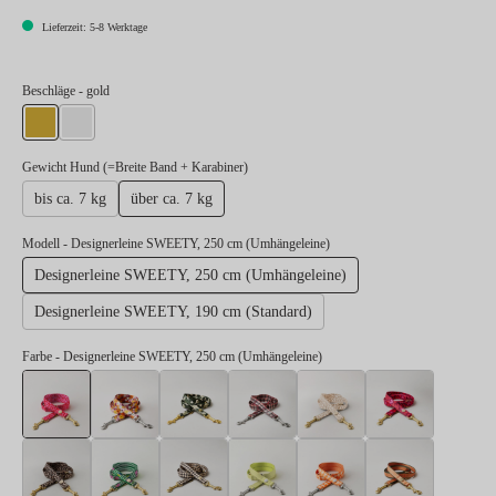
Lieferzeit: 5-8 Werktage
auswählen
Beschläge
- gold
gold
silber
auswählen
Gewicht Hund (=Breite Band + Karabiner)
bis ca. 7 kg
über ca. 7 kg
Modell
- Designerleine SWEETY, 250 cm (Umhängeleine)
Designerleine SWEETY, 250 cm (Umhängeleine)
Designerleine SWEETY, 190 cm (Standard)
Farbe
- Designerleine SWEETY, 250 cm (Umhängeleine)
Designerleine SWEETY, 250 cm (Umhängeleine)
Designerleine BLUMENMEER, 250 cm (Umhängelei
Designerleine ENTDECKER, 250 cm (Umh
Designerleine FLANEUR, 250 
Designerleine GOL
Designer
Designerleine LEO, 250 cm (Umhängeleine)
Designerleine SALTY, 250 cm (Umhängeleine)
Designerleine STADTGEFLÜSTER, 250 c
Designerleine SUNNY, 250 cm 
Designerleine WAN
Designer