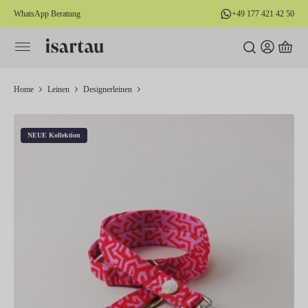
WhatsApp Beratung
+49 177 421 42 50
alt springen
Home
Leinen
Designerleinen
NEUE Kollektion