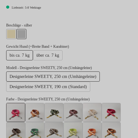
Lieferzeit: 5-8 Werktage
auswählen
Beschläge
- silber
gold
silber
auswählen
Gewicht Hund (=Breite Band + Karabiner)
bis ca. 7 kg
über ca. 7 kg
Modell
- Designerleine SWEETY, 250 cm (Umhängeleine)
Designerleine SWEETY, 250 cm (Umhängeleine)
Designerleine SWEETY, 190 cm (Standard)
Farbe
- Designerleine SWEETY, 250 cm (Umhängeleine)
Designerleine SWEETY, 250 cm (Umhängeleine)
Designerleine BLUMENMEER, 250 cm (Umhängelei
Designerleine ENTDECKER, 250 cm (Umh
Designerleine FLANEUR, 250 
Designerleine GOL
Designer
Designerleine LEO, 250 cm (Umhängeleine)
Designerleine SALTY, 250 cm (Umhängeleine)
Designerleine STADTGEFLÜSTER, 250 c
Designerleine SUNNY, 250 cm 
Designerleine WAN
Designer