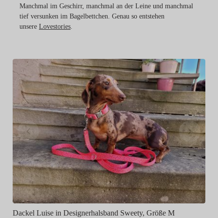
Manchmal im Geschirr, manchmal an der Leine und manchmal
tief versunken im Bagelbettchen. Genau so entstehen
unsere
Lovestories
.
A
Dackel Luise in Designerhalsband Sweety, Größe M